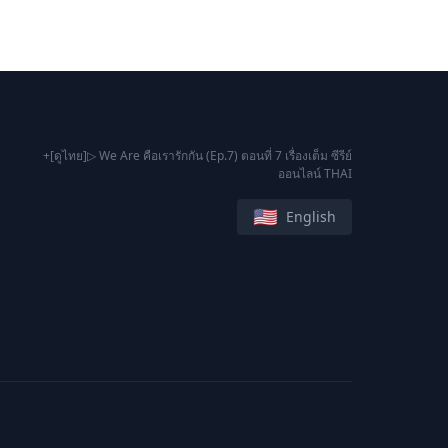
+[ดูไทย]▷ We Are คือเรารักกัน (Ep.7) ตอนที่ 7 เรื่องเต็ม ซีรีย์
ออนไลน์ THAI
🇺🇸
English